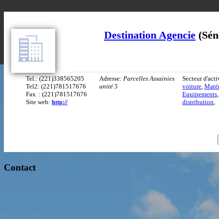
Destination Agencie
(Sén
Tel.: (221)338565205
Adresse:
Parcelles Assainies
Secteur d'acti
Tel2: (221)781517676
unité 5
voiture
,
Matér
Fax. : (221)781517676
Equipements
Site web:
distribution
,
http://
Contact