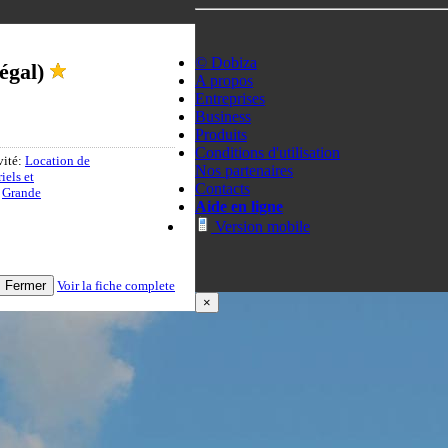
© Dobiza
égal)
A propos
Entreprises
Business
Produits
Conditions d'utilisation
vité:
Location de
Nos partenaires
iels et
Contacts
,
Grande
Aide en ligne
Version mobile
Fermer
Voir la fiche complete
×