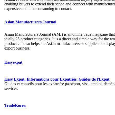
enabling buyers to extend their scope and connect with manufacture
expensive and time consuming to contact.
Asian Manufacturers Journal
Asian Manufacturers Journal (AMJ) is an online trade magazine that
totally 25 product categories. It is a direct and simple way for the w
products. It also helps the Asian manufacturers or suppliers to displa
export business.
Easyexpat
Easy Expat: Informations pour Expatriés, Guides de l'Expat
Guides et conseils pour les expatriés: passeport, visa, emploi, démé
services.
TradeKorea