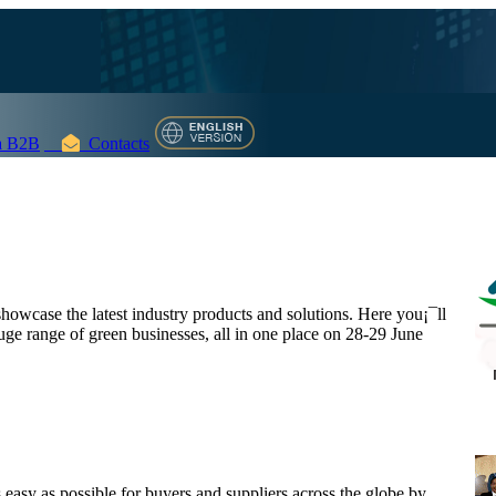
 B2B
Contacts
wcase the latest industry products and solutions. Here you¡¯ll
huge range of green businesses, all in one place on 28-29 June
 easy as possible for buyers and suppliers across the globe by