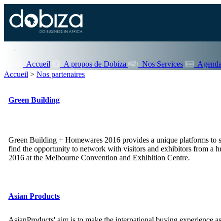
Accueil
A propos de Dobiza
Nos Services
Agenda
Accueil
>
Nos partenaires
Green Building
Green Building + Homewares 2016 provides a unique platforms to sho
find the opportunity to network with visitors and exhibitors from a 
2016 at the Melbourne Convention and Exhibition Centre.
Asian Products
AsianProducts' aim is to make the international buying experience as