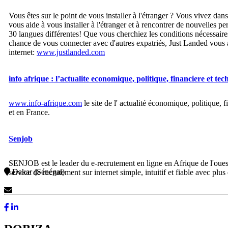
Vous êtes sur le point de vous installer à l'étranger ? Vous vivez da
vous aide à vous installer à l'étranger et à rencontrer de nouvelles 
30 langues différentes! Que vous cherchiez les conditions nécessaire
chance de vous connecter avec d'autres expatriés, Just Landed vous as
internet:
www.justlanded.com​
info afrique : l’actualite economique, politique, financiere et te
www.info-afrique.com
le site de l' actualité économique, politique
et en France.
Senjob
SENJOB est le leader du e-recrutement en ligne en Afrique de l'oue
Dakar (Sénégal)
service de recrutement sur internet simple, intuitif et fiable avec plus
Contactez-Nous