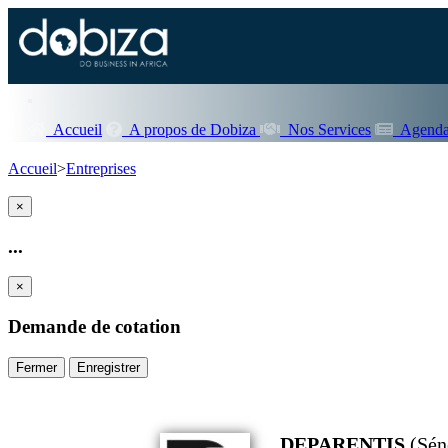
Accueil
A propos de Dobiza
Nos Services
Agenda
Accueil
>
Entreprises
×
...
×
Demande de cotation
Fermer
Enregistrer
DEPARENTIS
(Sén