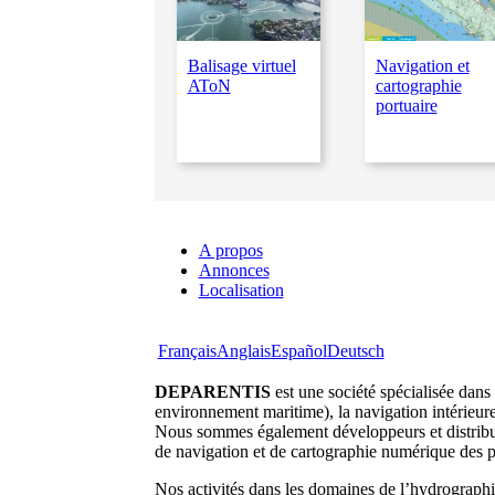
Balisage virtuel
Navigation et
AToN
cartographie
portuaire
A propos
Annonces
Localisation
Français
Anglais
Español
Deutsch
DEPARENTIS
est une société spécialisée dans
environnement maritime), la navigation intérieure 
Nous sommes également développeurs et distribute
de navigation et de cartographie numérique des p
Nos activités dans les domaines de l’hydrographi