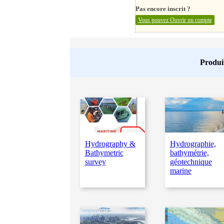
Pas encore inscrit ?
Vous pouvez Ouvrir un compte
Produit
Hydrography &
Hydrographie,
Bathymetric
bathymétrie,
survey
géotechnique
marine