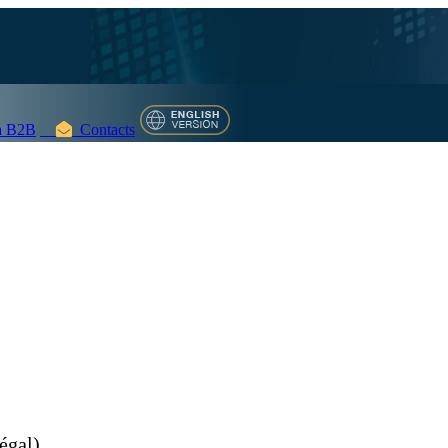
 B2B
Contacts
égal)