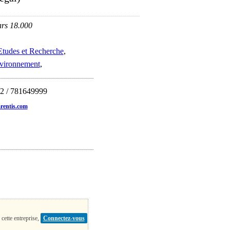
rs 18.000
tudes et Recherche
,
vironnement
,
12 / 781649999
rentis.com
 cette entreprise,
Connectez-vous