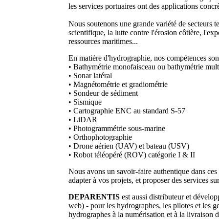
les services portuaires ont des applications concrè
Nous soutenons une grande variété de secteurs tel
scientifique, la lutte contre l'érosion côtière, l'e
ressources maritimes...
En matière d'hydrographie, nos compétences sont
• Bathymétrie monofaisceau ou bathymétrie mult
• Sonar latéral
• Magnétométrie et gradiométrie
• Sondeur de sédiment
• Sismique
• Cartographie ENC au standard S-57
• LiDAR
• Photogrammétrie sous-marine
• Orthophotographie
• Drone aérien (UAV) et bateau (USV)
• Robot téléopéré (ROV) catégorie I & II
Nous avons un savoir-faire authentique dans ce
adapter à vos projets, et proposer des services su
DEPARENTIS
est aussi distributeur et dévelo
web) - pour les hydrographes, les pilotes et les ge
hydrographes à la numérisation et à la livraison 