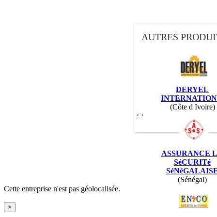
AUTRES PRODUI
DERYEL
INTERNATIO
(Côte d Ivoire)
‹
›
ASSURANCE 
SéCURITé
SéNéGALAIS
(Sénégal)
Cette entreprise n'est pas géolocalisée.
×