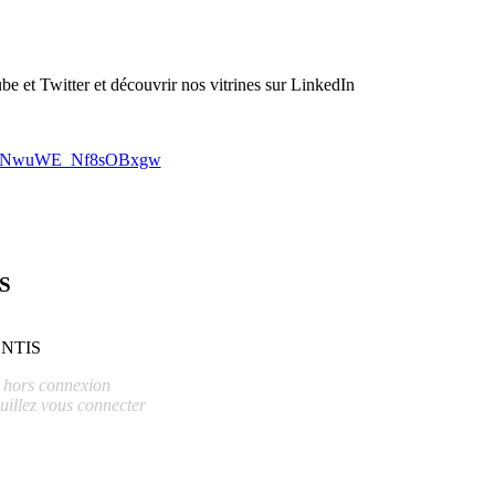
 et Twitter et découvrir nos vitrines sur LinkedIn
T6ONwuWE_Nf8sOBxgw
IS
NTIS
s hors connexion
uillez vous connecter