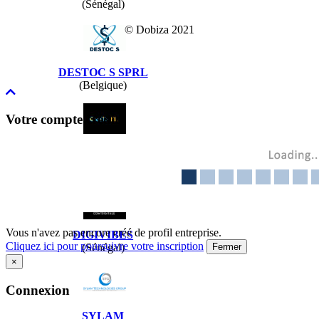
(Sénégal)
© Dobiza 2021
DESTOC S SPRL
(Belgique)
Votre compte crédit
CREDIT-NL
(Pays-Bas)
Vous n'avez pas encore créé de profil entreprise.
DIGIVIBES
Cliquez ici pour poursuivre votre inscription
Fermer
(Sénégal)
×
Connexion
SYLAM
...