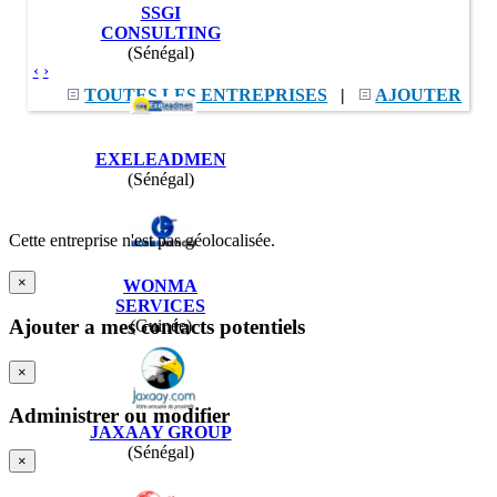
SSGI
CONSULTING
(Sénégal)
‹
›
TOUTES LES ENTREPRISES
|
AJOUTER
EXELEADMEN
(Sénégal)
Cette entreprise n'est pas géolocalisée.
×
WONMA
SERVICES
Ajouter a mes contacts potentiels
(Guinée)
×
Administrer ou modifier
JAXAAY GROUP
(Sénégal)
×