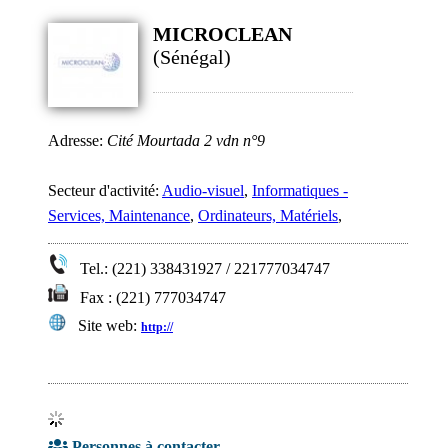
MICROCLEAN
(Sénégal)
Adresse:
Cité Mourtada 2 vdn n°9
Secteur d'activité:
Audio-visuel
,
Informatiques -
Services, Maintenance
,
Ordinateurs, Matériels
,
Tel.: (221) 338431927 / 221777034747
Fax : (221) 777034747
Site web:
http://
Personnes à contacter