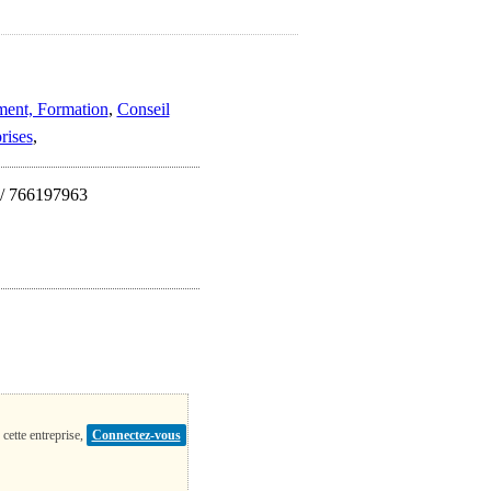
ent, Formation
,
Conseil
rises
,
 / 766197963
 cette entreprise,
Connectez-vous