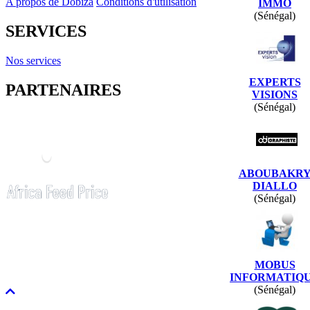
A propos de Dobiza
Conditions d'utilisation
IMMO
(Sénégal)
SERVICES
Nos services
EXPERTS
PARTENAIRES
VISIONS
(Sénégal)
ABOUBAKR
DIALLO
(Sénégal)
MOBUS
INFORMATIQ
(Sénégal)