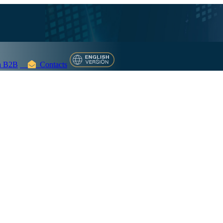
 B2B
Contacts