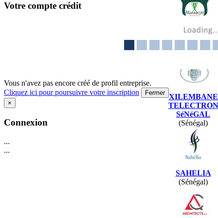
Votre compte crédit
MANNKOFF
DIRECTORY
(Côte d Ivoire)
Vous n'avez pas encore créé de profil entreprise.
Cliquez ici pour poursuivre votre inscription
Fermer
XILEMBANE
×
TELECTRO
SéNéGAL
Connexion
(Sénégal)
...
...
SAHELIA
(Sénégal)