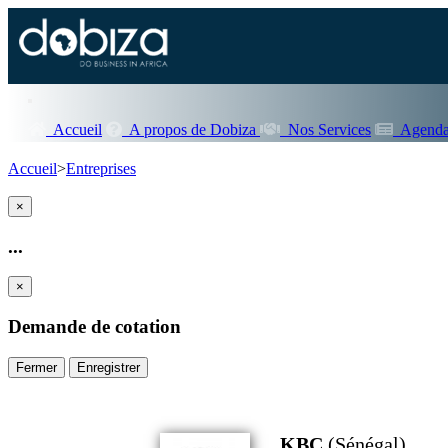
Accueil
A propos de Dobiza
Nos Services
Agenda
Accueil
>
Entreprises
×
...
×
Demande de cotation
Fermer
Enregistrer
KBC
(Sénégal)