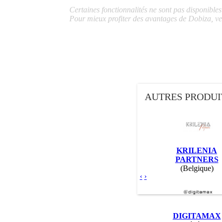
Certaines fonctionnalités ne sont pas disponible
Pour mieux profiter des avantages de Dobiza, ve
AUTRES PRODUI
KRILENIA
PARTNERS
(Belgique)
‹
›
DIGITAMAX