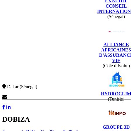
EXAUDIT
CONSEIL
INTERNATIO
(Sénégal)
ALLIANCE
AFRICAINES
D'ASSURANC
VIE
(Côte d Ivoire)
Dakar (Sénégal)
HYDROCLI
Contactez-Nous
(Tunisie)
DOBIZA
GROUPE 3D