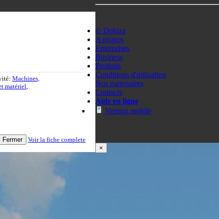
© Dobiza
A propos
Entreprises
Business
Produits
Conditions d'utilisation
vité:
Machines,
Nos partenaires
t matériel
,
Contacts
Aide en ligne
Version mobile
Fermer
Voir la fiche complete
×