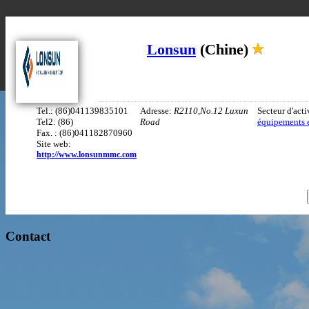
Lonsun
(Chine)
Tel.: (86)041139835101
Adresse:
R2110,No.12 Luxun
Secteur d'acti
Tel2: (86)
Road
équipements e
Fax. : (86)041182870960
Site web:
http://www.lonsunmmc.com
Contact