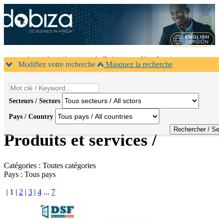
Accueil
A propos de Dobiza
Nos Services
Modifiez votre recherche
Masquez la recherche
Agenda B2B
Contacts
×
1
Secteurs / Sectors
Pays / Country
Accueil
>
Produits
Produits et services /
Catégories :
Toutes catégories
Pays :
Tous pays
|
1
|
2
|
3
|
4
...
7