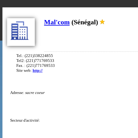
Mal'com
(Sénégal)
Tel.: (221)338224855
Tel2: (221)771769533
Fax. : (221)771769533
Site web:
http://
Adresse:
sacre coeur
Secteur d'activité: