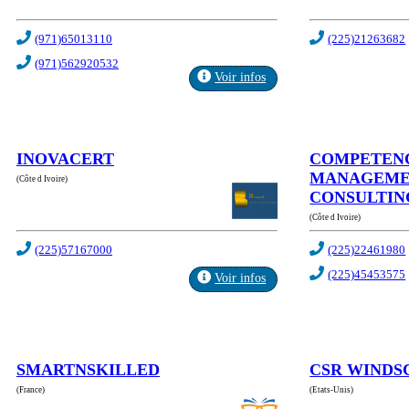
(971)65013110
(225)21263682
(971)562920532
Voir infos
INOVACERT
COMPETEN
MANAGEM
(Côte d Ivoire)
CONSULTIN
(Côte d Ivoire)
(225)57167000
(225)22461980
(225)45453575
Voir infos
SMARTNSKILLED
CSR WINDS
(France)
(Etats-Unis)