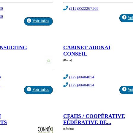
36
(212)0522267569
36
Voi
Voir infos
ONSULTING
CABINET ADONAÏ
CONSEIL
(Bénin)
3
(229)99404054
1
(229)99404054
Voir infos
Voi
N
CFAHS / COOPÉRATIVE
TS
FÉDÉRATIVE DE...
(Sénégal)