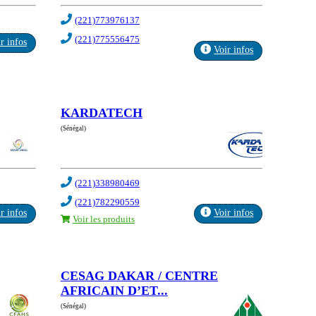
(221)773976137
(221)775556475
r infos
Voir infos
KARDATECH
(Sénégal)
(221)338980469
(221)782290559
r infos
Voir infos
Voir les produits
CESAG DAKAR / CENTRE
AFRICAIN D’ET...
(Sénégal)