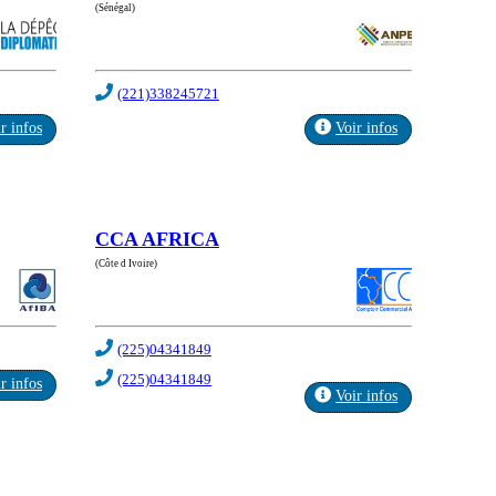
(Sénégal)
(221)338245721
r infos
Voir infos
CCA AFRICA
(Côte d Ivoire)
(225)04341849
(225)04341849
r infos
Voir infos