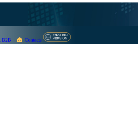
 B2B
Contacts