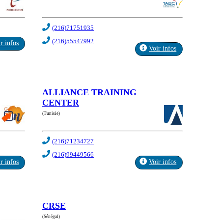
(216)71751935
(216)55547992
r infos
Voir infos
ALLIANCE TRAINING
CENTER
(Tunisie)
(216)71234727
(216)99449566
r infos
Voir infos
CRSE
(Sénégal)