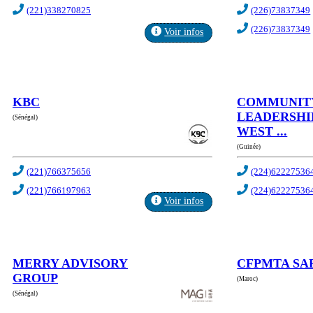
(221)338270825
(226)73837349
(226)73837349
Voir infos
KBC
COMMUNIT
LEADERSHI
(Sénégal)
WEST ...
(Guinée)
(221)766375656
(224)62227536
(221)766197963
(224)62227536
Voir infos
MERRY ADVISORY
CFPMTA SA
GROUP
(Maroc)
(Sénégal)