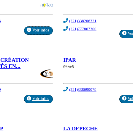
4
(221)338206321
(221)777867300
Voir infos
Voi
 CRÉATION
IPAR
ÉS EN...
(Sénégal)
9
(221)338690079
Voir infos
Voi
UP
LA DEPECHE