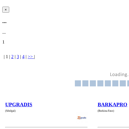
×
...
...
1
|
1
|
2
|
3
|
4
|
>>
|
UPGRADIS
BARKAPRO
(Sénégal)
(Burkina Faso)