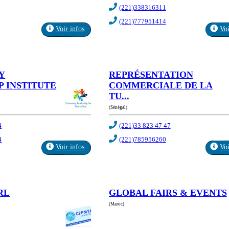
(221)338316311
(221)777951414
Voir infos
Voi
Y
REPRÉSENTATION
P INSTITUTE
COMMERCIALE DE LA
TU...
(Sénégal)
4
(221)33 823 47 47
4
(221)785956260
Voir infos
Voi
RL
GLOBAL FAIRS & EVENTS
(Maroc)