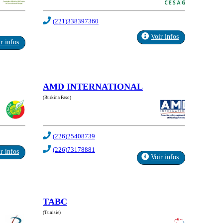
(221)338397360
Voir infos
r infos
AMD INTERNATIONAL
(Burkina Faso)
(226)25408739
(226)73178881
r infos
Voir infos
TABC
(Tunisie)