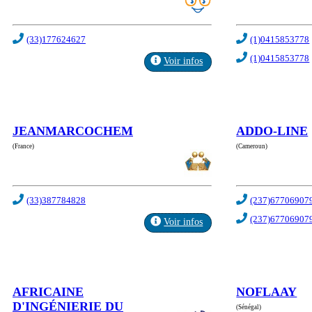
(33)177624627
(1)0415853778
(1)0415853778
Voir infos
JEANMARCOCHEM
ADDO-LINE
(France)
(Cameroun)
(33)387784828
(237)67706907
(237)67706907
Voir infos
AFRICAINE
NOFLAAY
D'INGÉNIERIE DU
(Sénégal)