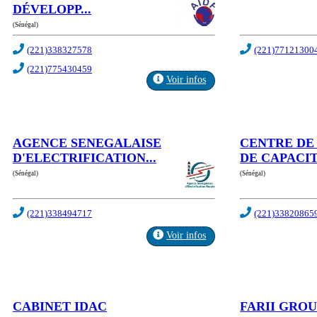
DÉVELOPP...
(Sénégal)
(221)338327578
(221)77121300
(221)775430459
Voir infos
AGENCE SENEGALAISE
CENTRE DE
D'ELECTRIFICATION...
DE CAPACIT
(Sénégal)
(Sénégal)
(221)338494717
(221)33820865
Voir infos
CABINET IDAC
FARII GRO