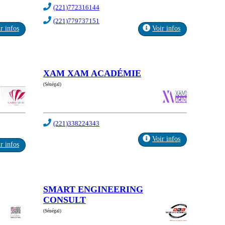
(221)772316144
(221)779737151
r infos
Voir infos
XAM XAM ACADÉMIE
(Sénégal)
(221)338224343
Voir infos
r infos
SMART ENGINEERING
CONSULT
(Sénégal)