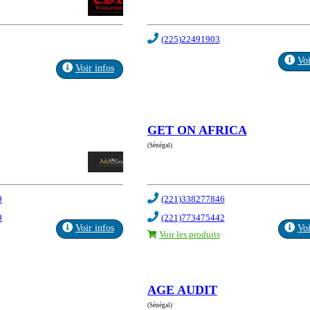
(225)22491903
Voi
Voir infos
GET ON AFRICA
(Sénégal)
9
(221)338277846
9
(221)773475442
Voir infos
Voi
Voir les produits
AGE AUDIT
(Sénégal)