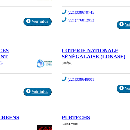
(221)338679745
(221)776812952
Voir infos
Voi
CES
LOTERIE NATIONALE
ENT
SÉNÉGALAISE (LONASE)
G
(Sénégal)
(221)338648001
Voi
Voir infos
CREENS
PUBTECHS
(Côte d Ivoire)