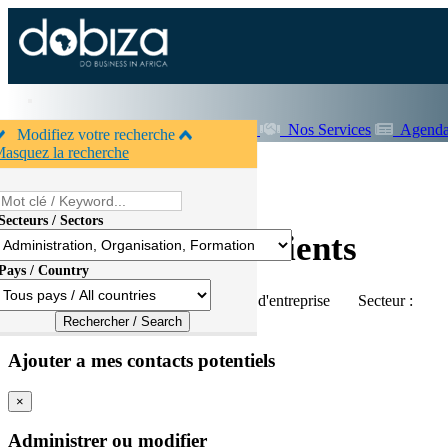
Accueil
A propos de Dobiza
Nos Services
Agenda
Modifiez votre recherche
asquez la recherche
Secteurs / Sectors
Accueil
>
Entreprises
Fournisseurs & Clients
Pays / Country
Pays :
Tous pays
Type :
Tous types d'entreprise
Secteur :
×
Ajouter a mes contacts potentiels
×
Administrer ou modifier