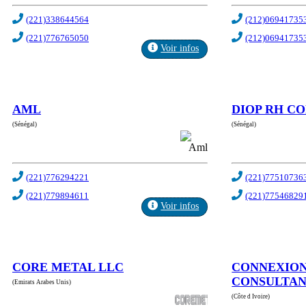
(221)338644564
(212)06941735
(221)776765050
(212)06941735
Voir infos
AML
DIOP RH C
(Sénégal)
(Sénégal)
(221)776294221
(221)77510736
(221)779894611
(221)77546829
Voir infos
CORE METAL LLC
CONNEXIO
CONSULTAN
(Emirats Arabes Unis)
(Côte d Ivoire)