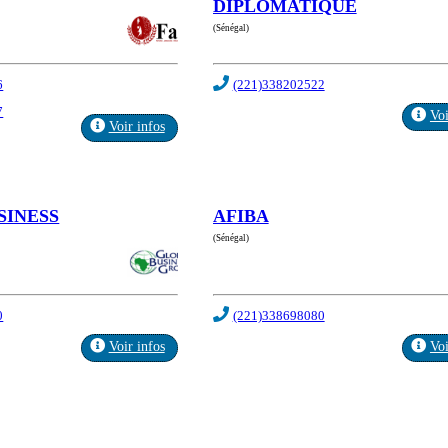
DIPLOMATIQUE
(Sénégal)
6
(221)338202522
7
Voi
Voir infos
SINESS
AFIBA
(Sénégal)
0
(221)338698080
Voir infos
Voi