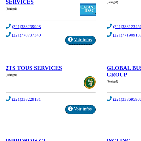
SERVICES
(Sénégal)
(Sénégal)
(221)338239998
(221)33812345
(221)778737340
(221)77190913
Voir infos
2TS TOUS SERVICES
GLOBAL BU
GROUP
(Sénégal)
(Sénégal)
(221)338229131
(221)33869590
Voir infos
INPROBOIS CI
ISCI INC.