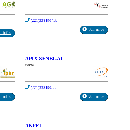
(221)338490459
Voir infos
r infos
APIX SENEGAL
(Sénégal)
(221)338490555
r infos
Voir infos
ANPEJ