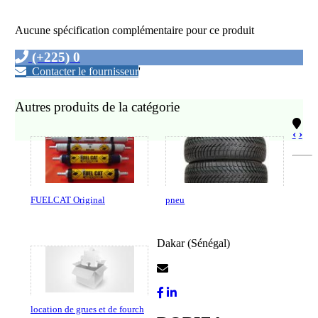
Aucune spécification complémentaire pour ce produit
(+225) 0
Contacter le fournisseur
'
Autres produits de la catégorie
‹
›
FUELCAT Original
pneu
Dakar (Sénégal)
Contactez-Nous
location de grues et de fourch