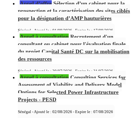
Appel d’offre
Sélection d’un cabinet pour la
prospection et la caractérisation des sites ciblés
pour la désignation d’AMP hauturières
Sénégal - Ajouté le : 01/08/2026 - Expire le :
17/08/2026
Appel à consultation
Recrutement d'un
consultant ou cabinet pour l'évaluation finale
du projet Capital Santé DC sur la mobilisation
des ressources
Sénégal - Ajouté le : 20/07/2026 - Expire le :
31/07/2026
Appel à consultation
Consulting Services for
Assessment of Viability and Delivery Model
Options for Selected Power Infrastructure
Projects - PESD
Sénégal - Ajouté le : 02/08/2026 - Expire le :
07/08/2026