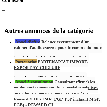
Connexion
...
Autres annonces de la catégorie
Appel d’offre
Relance recrutement d’un
cabinet d'audit externe pour le compte du pudc
Sénégal - Ajouté le : 11/07/2026 - Expire le :
27/07/2026
Partenariat
PARTENARIAT IMPORT-
EXPORT-AVICULTURE
Serbie - Ajouté le : 08/07/2026 - Expire le :
06/10/2026
Appel à consultation
Consultant (firme) les
études environnementales et sociales relatives
aux sites à aménager pour la phase 2 du
Reward (EIES, PAR, PGP, P3P incluant MGP,
PGB) - REWARD CI