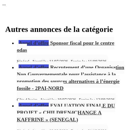
...
Autres annonces de la catégorie
Appel d’offre
Sponsor fiscal pour le centre
odas
Sénégal - Ajouté le : 11/07/2026 - Expire le :
11/08/2026
Appel d’offre
Recrutement d’une Organisation
Non Gouvernementale pour l’assistance à la
promotion des sources alternatives à l’énergie
fossile - 2PAI-NORD
Côte d Ivoire - Ajouté le : 19/07/2026 - Expire le :
13/08/2026
Appel d’offre
EVALUATION FINALE DU
PROJET « CHILDREN4CHANGE A
KAFFRINE » (SENEGAL)