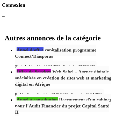
Connexion
...
Autres annonces de la catégorie
Appel d’offre
capitalisation programme
Connect’Diasporas
Sénégal - Ajouté le : 19/07/2026 - Expire le :
23/08/2026
Offre de Services
Web Sahel – Agence digitale
spécialisée en création de sites web et marketing
digital en Afrique
Burkina Faso - Ajouté le : 29/01/2026 - Expire le :
29/04/2028
Appel à consultation
Recrutement d'un cabinet
pour l’Audit Financier du projet Capital Santé
II