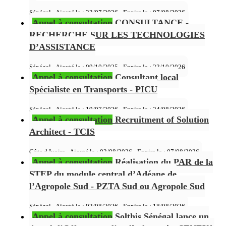
Sénégal - Ajouté le : 23/07/2026 - Expire le :
07/08/2026
Appel à consultation
CONSULTANCE -
RECHERCHE SUR LES TECHNOLOGIES
D’ASSISTANCE
Sénégal - Ajouté le : 09/10/2025 - Expire le :
23/10/2026
Appel à consultation
Consultant local
Spécialiste en Transports - PICU
Sénégal - Ajouté le : 19/07/2026 - Expire le :
24/08/2026
Appel à consultation
Recruitment of Solution
Architect - TCIS
Côte d Ivoire - Ajouté le : 02/08/2026 - Expire le :
07/08/2026
Appel à consultation
Réalisation du PAR de la
STEP du module central d’Adéane de
l’Agropole Sud - PZTA Sud ou Agropole Sud
Sénégal - Ajouté le : 02/08/2026 - Expire le :
18/08/2026
Appel à consultation
Solthis Sénégal lance un