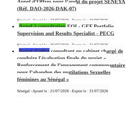
Appel d’Offres pour l’audit du projet SENEYA
(Réf. DAO-2026-DAK-07)
Sénégal - Ajouté le : 22/07/2026 - Expire le :
16/08/2026
Appel à consultation
EOI - GEF Portfolio
Supervision and Results Specialist - PECG
Sénégal - Ajouté le : 26/07/2026 - Expire le :
31/07/2026
Appel d’offre
consultant ou cabinet chargé de
conduire l'évaluation finale du projet «
Renforcement de l’engagement communautaire
pour l’abandon des mutilations Sexuelles
féminines au Sénégal »
Sénégal - Ajouté le : 21/07/2026 - Expire le :
31/07/2026