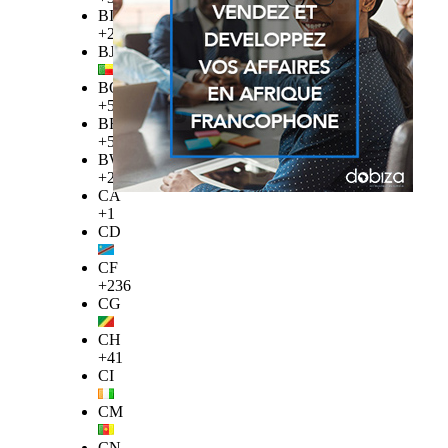
BI
+257
BJ
BO
+591
BR
+55
BW
+267
CA
+1
CD
CF
+236
CG
CH
+41
CI
CM
CN