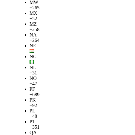
MW
+265
MX
+52
MZ
+258
NA
+264
NE
NG
NL
+31
NO
+47
PF
+689
PK
+92
PL
+48
PT
+351
QA