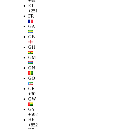
+34
ET
+251
FR
GA
GB
GH
GM
GN
GQ
GR
+30
GW
GY
+592
HK
+852