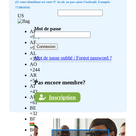
(Si votre identifiant est votre N° de tel, ne pas saisir l'indicatif. Exemple:
773001010)
US
Mot de passe
AE
+971
AF
+93
AL
Mot de passe oublié / Forgot password ?
+355
AO
+244
AR
+54
Pas encore membre?
AT
+43
Inscription
AU
+61
BE
+32
BF
BG
+359