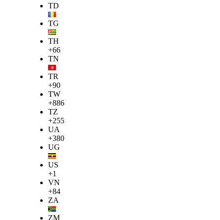
TD
TG
TH
+66
TN
TR
+90
TW
+886
TZ
+255
UA
+380
UG
US
+1
VN
+84
ZA
ZM