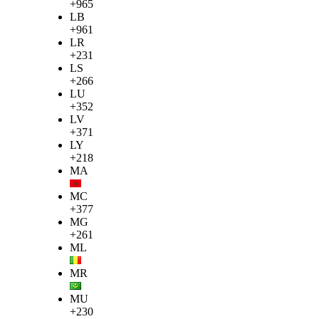
+965
LB
+961
LR
+231
LS
+266
LU
+352
LV
+371
LY
+218
MA
MC
+377
MG
+261
ML
MR
MU
+230