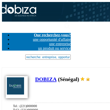
Que recherchez-vous?
une opportunité d'affaire
une entreprise
un produit ou service
DOBIZA
(Sénégal)
Tel.: (221)000000
Tel2: (221)000000