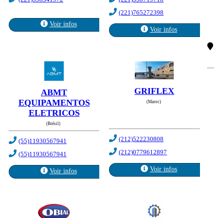
(221)765272398
Voir infos
Voir infos
GRIFLEX
ABMT
EQUIPAMENTOS
(Maroc)
ELETRICOS
(Brésil)
(212)522230808
(55)11930567941
(212)0779612897
(55)11930567941
Voir infos
Voir infos