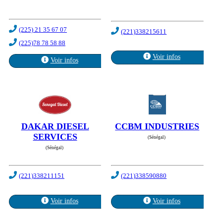
(225) 21 35 67 07
(221)338215611
(225)78 78 58 88
Voir infos
Voir infos
DAKAR DIESEL
CCBM INDUSTRIES
SERVICES
(Sénégal)
(Sénégal)
(221)338211151
(221)338590880
Voir infos
Voir infos