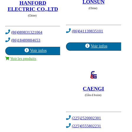
LONSUN
HANFORD
ELECTRIC CO.,LTD
(Chine)
(Chine)
(86)041139835101
(86)089831321064
(86)18489884653
Voir infos
Voir infos
Voir les produits
CAENGI
(Côte d Ivoire)
(225)2520002301
(225)0555802231