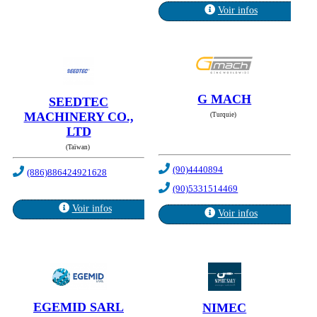
Voir infos
G MACH
SEEDTEC
MACHINERY CO.,
(Turquie)
LTD
(Taïwan)
(90)4440894
(886)886424921628
(90)5331514469
Voir infos
Voir infos
EGEMID SARL
NIMEC