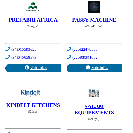
PREFABRI AFRICA
PASSY MACHINE
(Espagne)
(Côte d Ivoire)
(34)915593625
(225)22479595
(34)645658573
(225)09391652
Voir infos
Voir infos
KINDELT KITCHENS
SALAM
EQUIPEMENTS
(Chine)
(Sénégal)