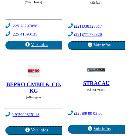
(Côte d Ivoire)
(Sénégal)
(225)78797056
(221)338325617
(225)41893135
(221)771775320
Voir infos
Voir infos
STRACAU
BEPRO GMBH & CO.
KG
(Côte d Ivoire)
(Allemagne)
(225)89 99 03 50
(49)2099825118
Voir infos
Voir infos