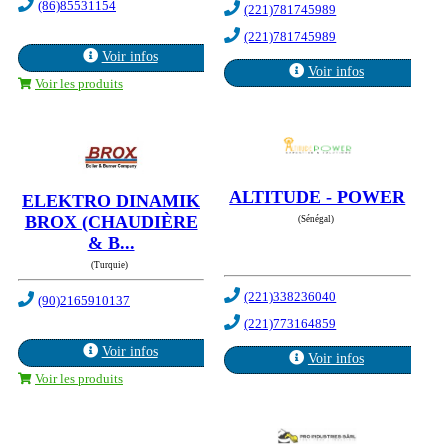
(86)85531154
(221)781745989
(221)781745989
Voir infos
Voir infos
Voir les produits
ALTITUDE - POWER
ELEKTRO DINAMIK
BROX (CHAUDIÈRE
(Sénégal)
& B...
(Turquie)
(221)338236040
(90)2165910137
(221)773164859
Voir infos
Voir infos
Voir les produits