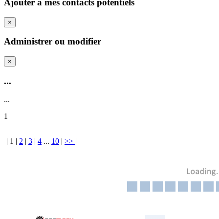
Ajouter a mes contacts potentiels
×
Administrer ou modifier
×
...
...
1
|
1
|
2
|
3
|
4
...
10
|
>>
|