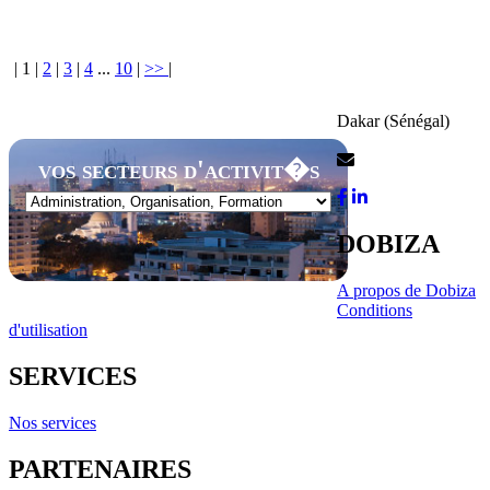
|
1
|
2
|
3
|
4
...
10
|
>>
|
Dakar (Sénégal)
Contactez-Nous
vos secteurs d'activit�s
DOBIZA
A propos de Dobiza
Conditions
d'utilisation
SERVICES
Nos services
PARTENAIRES