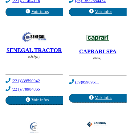
(221)771404116
(86)13632554454
Voir infos
Voir infos
SENEGAL TRACTOR
CAPRARI SPA
(Sénégal)
(Italie)
(221)339590942
(39)05989611
(221)778984065
Voir infos
Voir infos