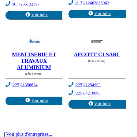
(212)212662065962
(91)7206132397
Voir infos
Voir infos
MENUISERIE ET
AFCOTT CI SARL
TRAVAUX
(Côte d Ivoire)
ALUMINIUM
(Côte d Ivoire)
(225)21356634
(225)21254993
(225)04210096
Voir infos
Voir infos
|
Voir plus d'entreprises...
|