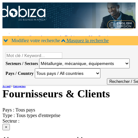
Accueil
A propos de Dobiza
Nos Services
Modifiez votre recherche
Masquez la recherche
Agenda B2B
Contacts
×
Secteurs / Sectors
Pays / Country
Accueil
>
Entreprises
Fournisseurs & Clients
Pays :
Tous pays
Type :
Tous types d'entreprise
Secteur :
×