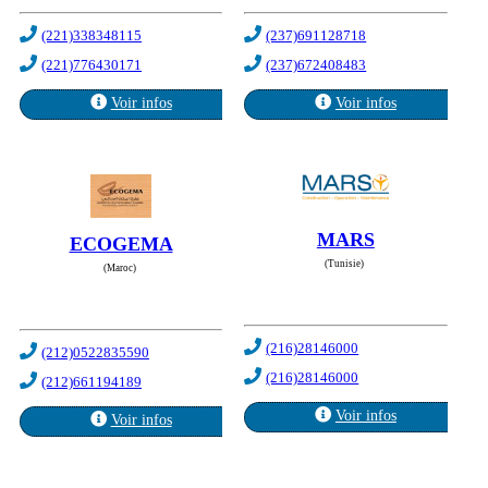
(221)338348115
(237)691128718
(221)776430171
(237)672408483
Voir infos
Voir infos
MARS
ECOGEMA
(Tunisie)
(Maroc)
(216)28146000
(212)0522835590
(216)28146000
(212)661194189
Voir infos
Voir infos