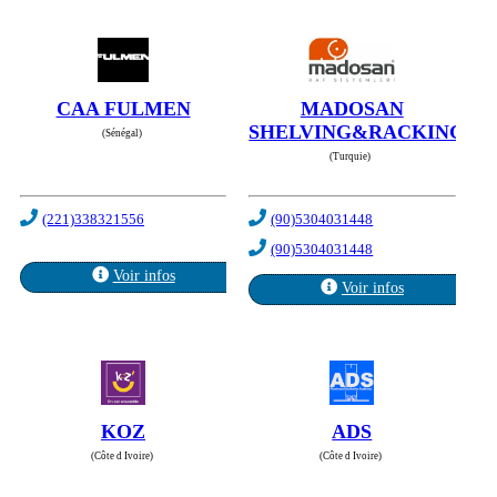
CAA FULMEN
MADOSAN
SHELVING&RACKING
(Sénégal)
(Turquie)
(221)338321556
(90)5304031448
(90)5304031448
Voir infos
Voir infos
KOZ
ADS
(Côte d Ivoire)
(Côte d Ivoire)