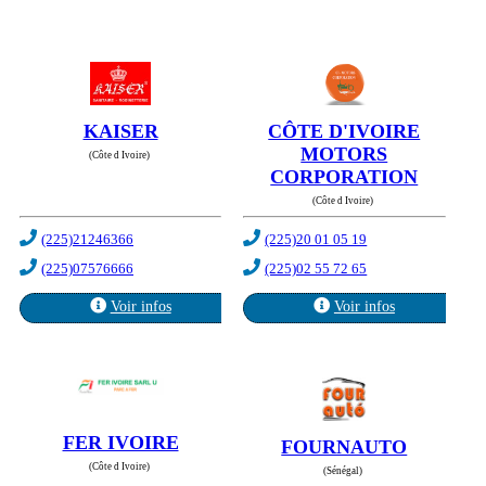
KAISER
CÔTE D'IVOIRE
MOTORS
(Côte d Ivoire)
CORPORATION
(Côte d Ivoire)
(225)21246366
(225)20 01 05 19
(225)07576666
(225)02 55 72 65
Voir infos
Voir infos
FER IVOIRE
FOURNAUTO
(Côte d Ivoire)
(Sénégal)