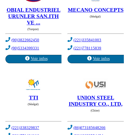
OBIAL ENDUSTRIEL
MECANO CONCEPTS
URUNLER SAN.ITH
(Sénégal)
VE ...
(Turquie)
(90)3822662450
(221)335841003
(90)5334399331
(221)778115839
Voir infos
Voir infos
TTI
UNION STEEL
INDUSTRY CO., LTD,
(Sénégal)
(Chine)
(221)338329837
(86)073185648266