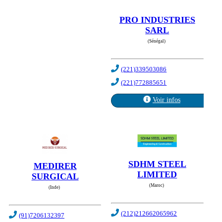
PRO INDUSTRIES
SARL
(Sénégal)
(221)339503086
(221)772885651
Voir infos
SDHM STEEL
MEDIRER
LIMITED
SURGICAL
(Maroc)
(Inde)
(212)212662065962
(91)7206132397