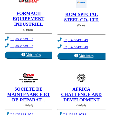
FORMACH
KCM SPECIAL
EQUIPEMENT
STEEL CO.,LTD
INDUSTRIEL
(Chine)
(Turquie)
(90)5535539105
(86)13758498349
(90)5535539105
(86)13758498349
Voir infos
Voir infos
SOCIETE DE
AFRICA
MAINTENANCE ET
CHALLENGE AND
DE REPARAT...
DEVELOPMENT
(Sénégal)
(Sénégal)
(221)338341972
(221)338719718