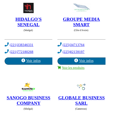
HIDALGO'S
GROUPE MEDIA
SENEGAL
SMART
(Sénégal)
(Côte d Ivoire)
(221)338346331
(225)34713764
(221)772180268
(225)02159197
Voir infos
Voir infos
Voir les produits
SANOGO BUSINESS
GLOBALE BUSINESS
COMPANY
SARL
(Sénégal)
(Cameroun)