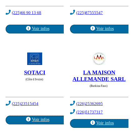
(225)66 90 13 68
(225)87555547
Voir infos
Voir infos
SOTACI
LA MAISON
ALLEMANDE SARL
(Côte d Ivoire)
(Burkina Faso)
(225)23515454
(226)25362695
(226)51737317
Voir infos
Voir infos