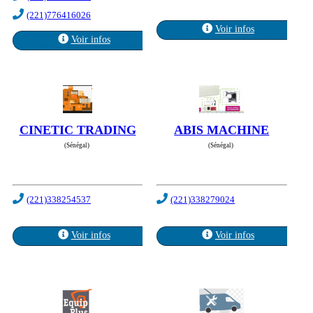
(221)776416026
Voir infos
Voir infos
CINETIC TRADING
ABIS MACHINE
(Sénégal)
(Sénégal)
(221)338254537
(221)338279024
Voir infos
Voir infos