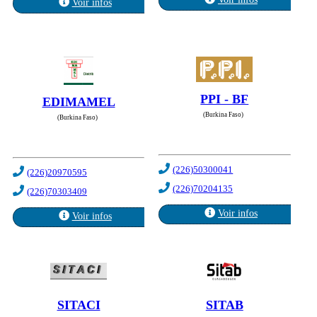
Voir infos
PPI - BF
EDIMAMEL
(Burkina Faso)
(Burkina Faso)
(226)50300041
(226)20970595
(226)70204135
(226)70303409
Voir infos
Voir infos
SITACI
SITAB