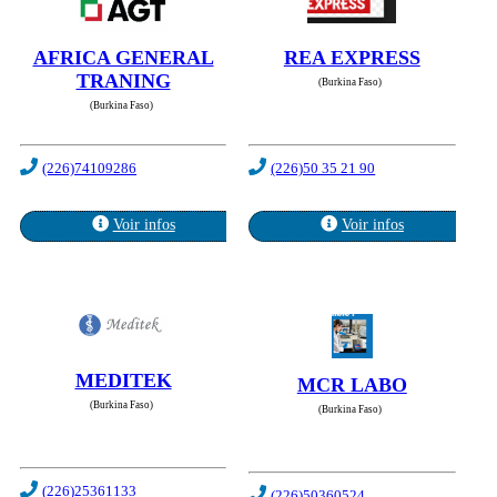
AFRICA GENERAL
REA EXPRESS
TRANING
(Burkina Faso)
(Burkina Faso)
(226)74109286
(226)50 35 21 90
Voir infos
Voir infos
MEDITEK
MCR LABO
(Burkina Faso)
(Burkina Faso)
(226)25361133
(226)50360524