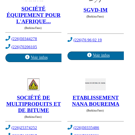
SOCIÉTÉ
SGVD-IM
ÉQUIPEMENT POUR
(Burkina Faso)
L'AFRIQUE...
(Burkina Faso)
(226)50344278
(226)76 96 02 19
(226)70206105
Voir infos
Voir infos
SOCIÉTÉ DE
ETABLISSEMENT
MULTIPRODUITS ET
NANA BOUREIMA
DE BITUME
(Burkina Faso)
(Burkina Faso)
(226)25374252
(226)50335486