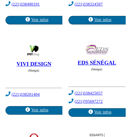
(221)338490191
(221)338324597
Voir infos
Voir infos
EDS SÉNÉGAL
VIVI DESIGN
(Sénégal)
(Sénégal)
(221)338425057
(221)338201404
(221)705697272
Voir infos
Voir infos