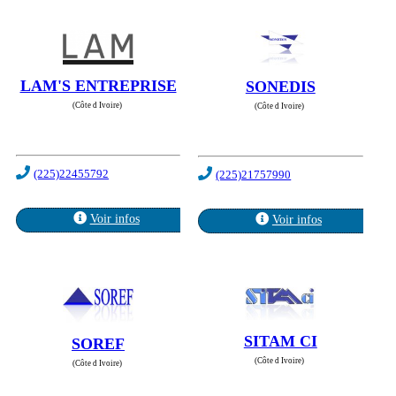
LAM'S ENTREPRISE
SONEDIS
(Côte d Ivoire)
(Côte d Ivoire)
(225)22455792
(225)21757990
Voir infos
Voir infos
SITAM CI
SOREF
(Côte d Ivoire)
(Côte d Ivoire)