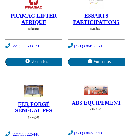
PRAMAC LIFTER
ESSARTS
AFRIQUE
PARTICIPATIONS
(Sénégal)
(Sénégal)
(221)338693121
(221)338492350
Voir infos
Voir infos
ABS EQUIPEMENT
FER FORGÉ
SÉNÉGAL FFS
(Sénégal)
(Sénégal)
(221)338690440
(221)338225448