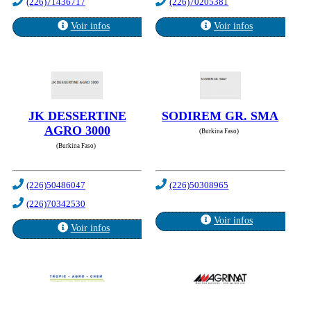
(226)71436717
(226)70205381
Voir infos
Voir infos
JK DESSERTINE
SODIREM GR. SMA
AGRO 3000
(Burkina Faso)
(Burkina Faso)
(226)50486047
(226)50308965
(226)70342530
Voir infos
Voir infos