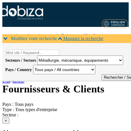
Accueil
A propos de Dobiza
Nos Services
Modifiez votre recherche
Masquez la recherche
Agenda B2B
Contacts
×
Secteurs / Sectors
Pays / Country
Accueil
>
Entreprises
Fournisseurs & Clients
Pays :
Tous pays
Type :
Tous types d'entreprise
Secteur :
×