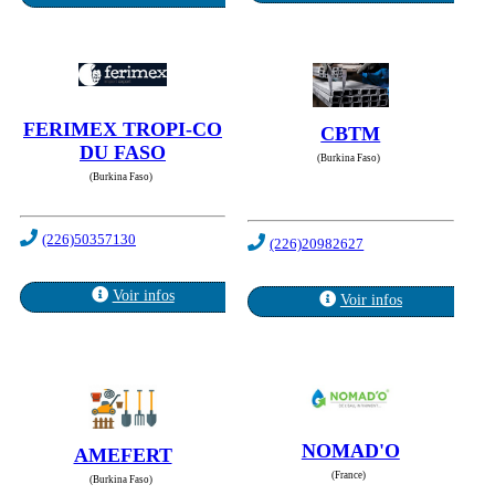
FERIMEX TROPI-CO
CBTM
DU FASO
(Burkina Faso)
(Burkina Faso)
(226)50357130
(226)20982627
Voir infos
Voir infos
NOMAD'O
AMEFERT
(France)
(Burkina Faso)