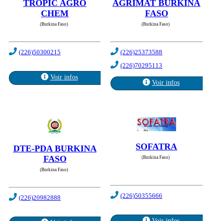
TROPIC AGRO
AGRIMAT BURKINA
CHEM
FASO
(Burkina Faso)
(Burkina Faso)
(226)50300215
(226)25373588
(226)70295113
Voir infos
Voir infos
SOFATRA
DTE-PDA BURKINA
FASO
(Burkina Faso)
(Burkina Faso)
(226)50355666
(226)20982888
Voir infos