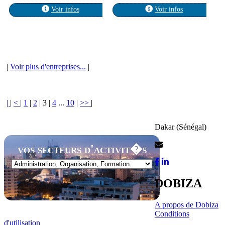
Voir infos
Voir infos
|
Voir plus d'entreprises...
|
|
|
<
|
1
|
2
|
3
|
4
...
10
|
>>
|
Dakar (Sénégal)
Contactez-Nous
vos secteurs d'activit�s
DOBIZA
A propos de Dobiza
Conditions
d'utilisation