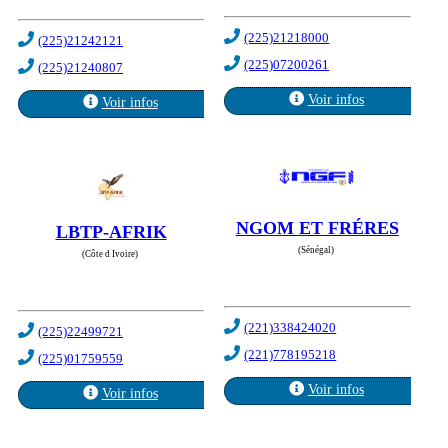
(225)21218000
(225)21242121
(225)07200261
(225)21240807
Voir infos
Voir infos
NGOM ET FRÉRES
LBTP-AFRIK
(Sénégal)
(Côte d Ivoire)
(221)338424020
(225)22499721
(221)778195218
(225)01759559
Voir infos
Voir infos