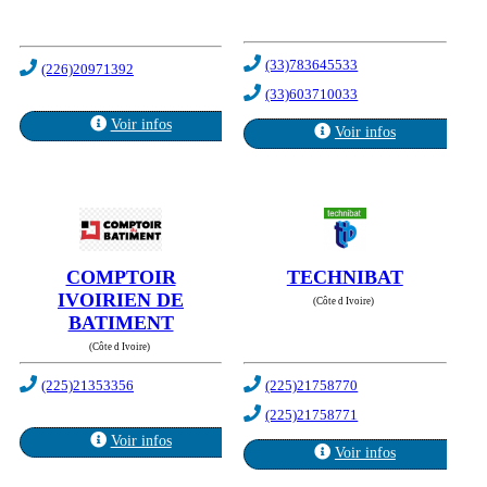
(33)783645533
(226)20971392
(33)603710033
Voir infos
Voir infos
COMPTOIR
TECHNIBAT
IVOIRIEN DE
(Côte d Ivoire)
BATIMENT
(Côte d Ivoire)
(225)21353356
(225)21758770
(225)21758771
Voir infos
Voir infos