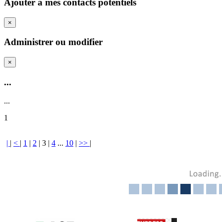
Ajouter a mes contacts potentiels
×
Administrer ou modifier
×
...
...
1
|
|
<
|
1
|
2
|
3
|
4
...
10
|
>>
|