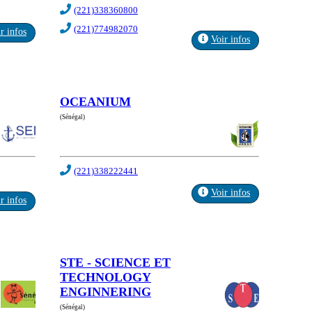
(221)338360800
(221)774982070
r infos
Voir infos
OCEANIUM
(Sénégal)
(221)338222441
Voir infos
r infos
STE - SCIENCE ET
TECHNOLOGY
ENGINNERING
(Sénégal)