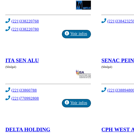
(221)338220768
(221)33842325
(221)338220780
Voir infos
ITA SEN ALU
SENAC PEI
(Sénégal)
(Sénégal)
(221)33860788
(221)33889480
(221)770992808
Voir infos
DELTA HOLDING
CPH WEST 