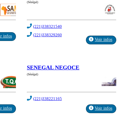
(Sénégal)
(221)338321540
(221)338329260
r infos
Voir infos
SENEGAL NEGOCE
(Sénégal)
(221)338221165
r infos
Voir infos