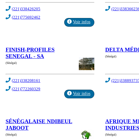
(221)338426205
(221)33836623
(221)775692462
Voir infos
FINISH-PROFILES
DELTA MÉD
SENEGAL - SA
(Sénégal)
(Sénégal)
(221)338208161
(221)33889373
(221)772260329
Voir infos
SÉNÉGALAISE NDIBEUL
AFRIQUE M
JABOOT
INDUSTRIE
(Sénégal)
(Sénégal)