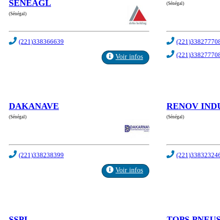
SENEAGL
(Sénégal)
(Sénégal)
(221)338366639
(221)33827770
(221)33827770
Voir infos
DAKANAVE
RENOV IND
(Sénégal)
(Sénégal)
(221)338238399
(221)33832324
Voir infos
SSPI
TOPS PNEU