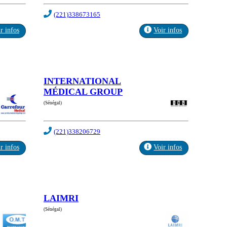
(221)338673165
r infos
Voir infos
INTERNATIONAL
MÉDICAL GROUP
(Sénégal)
(221)338206729
r infos
Voir infos
LAIMRI
(Sénégal)