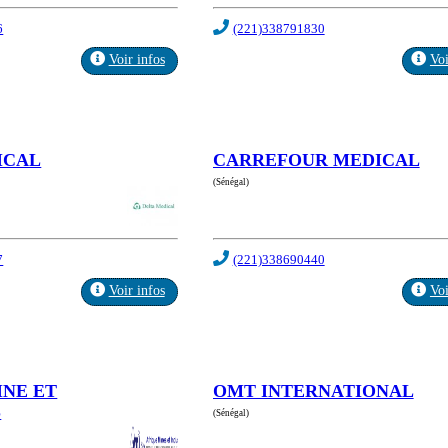
6
(221)338791830
Voir infos
Voi
ICAL
CARREFOUR MEDICAL
(Sénégal)
7
(221)338690440
Voir infos
Voi
INE ET
OMT INTERNATIONAL
S
(Sénégal)