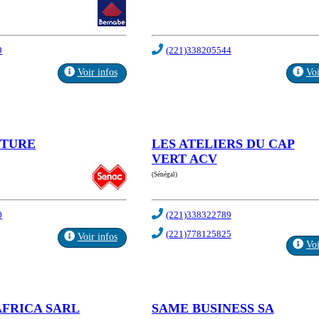
9
(221)338205544
Voir infos
Voi
NTURE
LES ATELIERS DU CAP
VERT ACV
(Sénégal)
0
(221)338322789
(221)778125825
Voir infos
Voi
AFRICA SARL
SAME BUSINESS SA