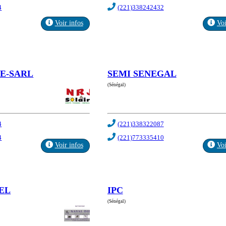
4
(221)338242432
Voir infos
Voi
RE-SARL
SEMI SENEGAL
(Sénégal)
4
(221)338322087
4
(221)773335410
Voir infos
Voi
EL
IPC
(Sénégal)