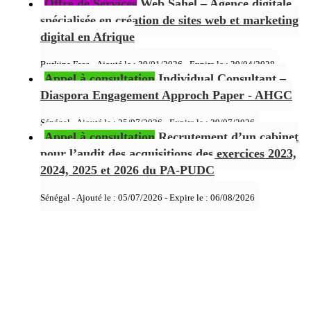
Offre de Services
Web Sahel – Agence digitale
spécialisée en création de sites web et marketing
digital en Afrique
Burkina Faso - Ajouté le : 29/01/2026 - Expire le :
29/04/2028
Appel à consultation
Individual Consultant –
Diaspora Engagement Approch Paper - AHGC
Sénégal - Ajouté le : 25/07/2026 - Expire le :
29/07/2026
Appel à consultation
Recrutement d’un cabinet
pour l’audit des acquisitions des exercices 2023,
2024, 2025 et 2026 du PA-PUDC
Sénégal - Ajouté le : 05/07/2026 - Expire le :
06/08/2026