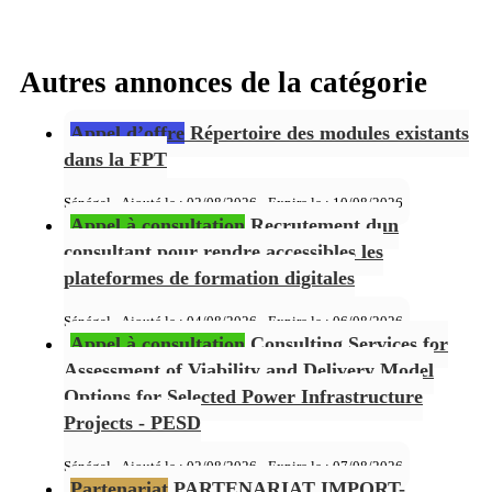
Autres annonces de la catégorie
Appel d’offre
Répertoire des modules existants
dans la FPT
Sénégal - Ajouté le : 02/08/2026 - Expire le :
10/08/2026
Appel à consultation
Recrutement dun
consultant pour rendre accessibles les
plateformes de formation digitales
Sénégal - Ajouté le : 04/08/2026 - Expire le :
06/08/2026
Appel à consultation
Consulting Services for
Assessment of Viability and Delivery Model
Options for Selected Power Infrastructure
Projects - PESD
Sénégal - Ajouté le : 02/08/2026 - Expire le :
07/08/2026
Partenariat
PARTENARIAT IMPORT-