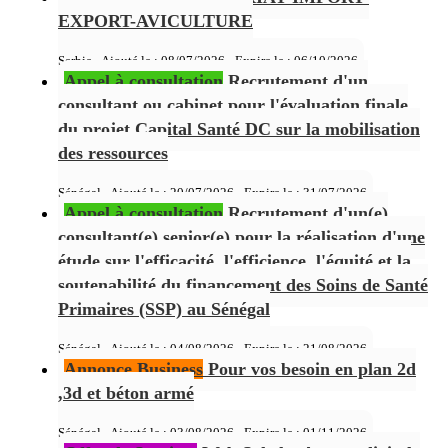
EXPORT-AVICULTURE
Serbie - Ajouté le : 08/07/2026 - Expire le :
06/10/2026
Appel à consultation
Recrutement d'un
consultant ou cabinet pour l'évaluation finale
du projet Capital Santé DC sur la mobilisation
des ressources
Sénégal - Ajouté le : 20/07/2026 - Expire le :
31/07/2026
Appel à consultation
Recrutement d'un(e)
consultant(e) senior(e) pour la réalisation d'une
étude sur l'efficacité, l'efficience, l'équité et la
soutenabilité du financement des Soins de Santé
Primaires (SSP) au Sénégal
Sénégal - Ajouté le : 04/08/2026 - Expire le :
21/08/2026
Annonce Business
Pour vos besoin en plan 2d
,3d et béton armé
Sénégal - Ajouté le : 03/08/2026 - Expire le :
01/11/2026