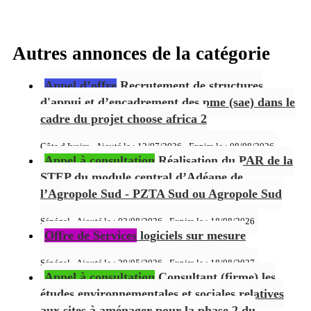
Autres annonces de la catégorie
Appel d’offre
Recrutement de structures
d'appui et d’encadrement des pme (sae) dans le
cadre du projet choose africa 2
Côte d Ivoire - Ajouté le : 12/07/2026 - Expire le :
08/08/2026
Appel à consultation
Réalisation du PAR de la
STEP du module central d’Adéane de
l’Agropole Sud - PZTA Sud ou Agropole Sud
Sénégal - Ajouté le : 02/08/2026 - Expire le :
18/08/2026
Offre de Services
logiciels sur mesure
Sénégal - Ajouté le : 20/05/2026 - Expire le :
18/08/2027
Appel à consultation
Consultant (firme) les
études environnementales et sociales relatives
aux sites à aménager pour la phase 2 du