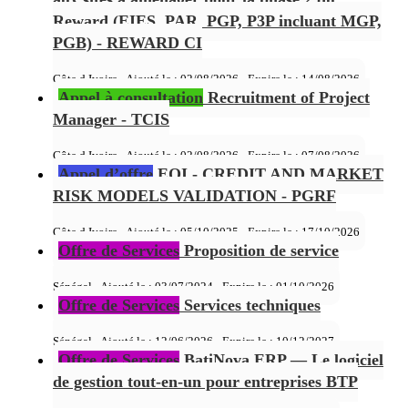
Reward (EIES, PAR, PGP, P3P incluant MGP,
PGB) - REWARD CI
Côte d Ivoire - Ajouté le : 02/08/2026 - Expire le :
14/08/2026
Appel à consultation
Recruitment of Project
Manager - TCIS
Côte d Ivoire - Ajouté le : 02/08/2026 - Expire le :
07/08/2026
Appel d’offre
EOI - CREDIT AND MARKET
RISK MODELS VALIDATION - PGRF
Côte d Ivoire - Ajouté le : 05/10/2025 - Expire le :
17/10/2026
Offre de Services
Proposition de service
Sénégal - Ajouté le : 03/07/2024 - Expire le :
01/10/2026
Offre de Services
Services techniques
Sénégal - Ajouté le : 12/06/2026 - Expire le :
10/12/2027
Offre de Services
BatiNova ERP — Le logiciel
de gestion tout-en-un pour entreprises BTP