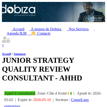
Accueil
A propos de Dobiza
Nos Services
Agenda B2B
Contacts
×
Accueil
>
Annonces
JUNIOR STRATEGY
QUALITY REVIEW
CONSULTANT - AHHD
Appel à consultation
Zone: Côte d Ivoire
|
Ajouté le:
2026-
05-02
| Expire le:
2026-05-10
|
Secteurs :
Conseil aux
entreprises