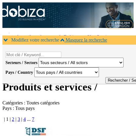
Accueil
A propos de Dobiza
Nos Services
Modifiez votre recherche
Masquez la recherche
Agenda B2B
Contacts
×
1
Secteurs / Sectors
Pays / Country
Accueil
>
Produits
Produits et services /
Catégories :
Toutes catégories
Pays :
Tous pays
|
1
|
2
|
3
|
4
...
7