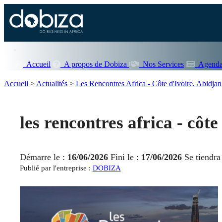
Accueil
A propos de Dobiza
Nos Services
Agenda
Accueil
>
Actualités
>
Les Rencontres Africa - Côte d'Ivoire, Abidjan
les rencontres africa - côte
Démarre le :
16/06/2026
Fini le :
17/06/2026
Se tiendra
Publié par l'entreprise :
DOBIZA