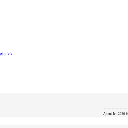
nda
>>
Ajouté le :
2026-0