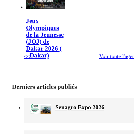
Jeux
Olympiques
de la Jeunesse
(JOJ) de
Dakar 2026 (
- Dakar)
<<
Voir toute l'age
Derniers articles publiés
Senagro Expo 2026