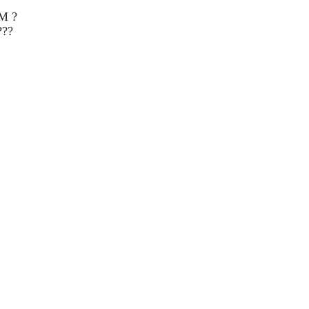
M ?
??