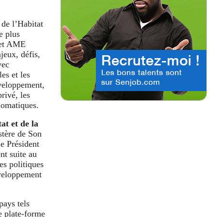
 de l’Habitat
e plus
t et AME
jeux, défis,
vec
les et les
éveloppement,
privé, les
plomatiques.
at et de la
stère de Son
 Président
nt suite au
es politiques
éveloppement
pays tels
e plate-forme