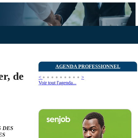
AGENDA PROFESSIONNEL
er, de
<
>
Voir tout l'agenda...
 DES
ES