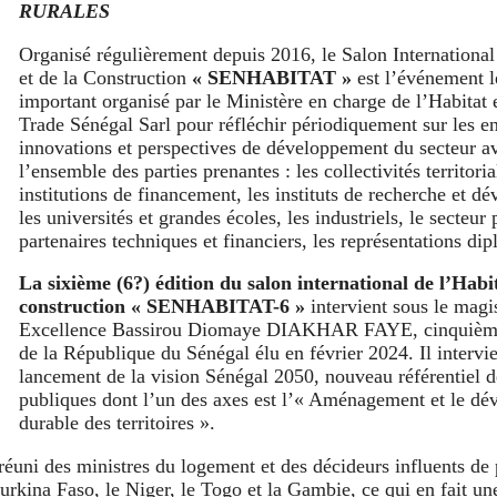
RURALES
Organisé régulièrement depuis 2016, le Salon International
et de la Construction
« SENHABITAT »
est l’événement l
important organisé par le Ministère en charge de l’Habita
Trade Sénégal Sarl pour réfléchir périodiquement sur les en
innovations et perspectives de développement du secteur a
l’ensemble des parties prenantes : les collectivités territoria
institutions de financement, les instituts de recherche et d
les universités et grandes écoles, les industriels, le secteur 
partenaires techniques et financiers, les représentations di
La sixième (6?) édition du salon international de l’Habit
construction « SENHABITAT-6 »
intervient sous le magi
Excellence Bassirou Diomaye DIAKHAR FAYE, cinquième
de la République du Sénégal élu en février 2024. Il intervie
lancement de la vision Sénégal 2050, nouveau référentiel d
publiques dont l’un des axes est l’« Aménagement et le d
durable des territoires ».
réuni des ministres du logement et des décideurs influents de 
Burkina Faso, le Niger, le Togo et la Gambie, ce qui en fait un