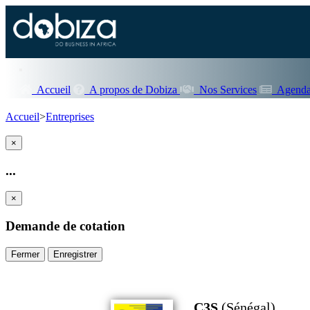
Accueil
A propos de Dobiza
Nos Services
Agenda
Accueil
>
Entreprises
×
...
×
Demande de cotation
Fermer
Enregistrer
C3S
(Sénégal)