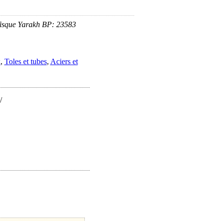
isque Yarakh BP: 23583
x
,
Toles et tubes
,
Aciers et
/