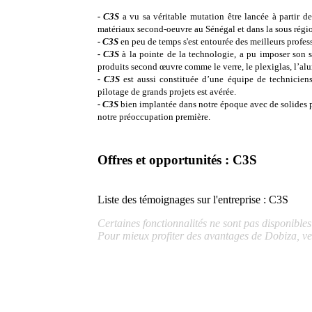
- C3S
a vu sa véritable mutation être lancée à partir d
matériaux second-oeuvre au Sénégal et dans la sous régi
- C3S
en peu de temps s'est entourée des meilleurs professi
- C3S
à la pointe de la technologie, a pu imposer son st
produits second œuvre comme le verre, le plexiglas, l’alumi
- C3S
est aussi constituée d’une équipe de techniciens
pilotage de grands projets est avérée.
- C3S
bien implantée dans notre époque avec de solides par
notre préoccupation première.
Offres et opportunités : C3S
Liste des témoignages sur l'entreprise :
C3S
Certaines fonctionnalités ne sont pas disponible
Pour mieux profiter des avantages de Dobiza, ve