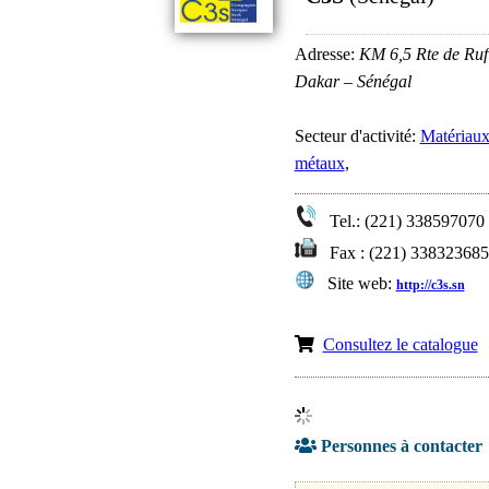
Adresse:
KM 6,5 Rte de Ruf
Dakar – Sénégal
Secteur d'activité:
Matériau
métaux
,
Tel.: (221) 338597070 
Fax : (221) 338323685
Site web:
http://c3s.sn
Consultez le catalogue
Personnes à contacter