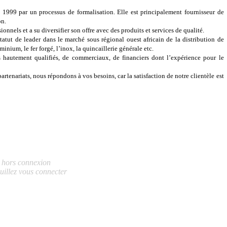
e 1999 par un processus de formalisation. Elle est principalement fournisseur de
on.
onnels et a su diversifier son offre avec des produits et services de qualité.
atut de leader dans le marché sous régional ouest africain de la distribution de
nium, le fer forgé, l’inox, la quincaillerie générale etc.
 hautement qualifiés, de commerciaux, de financiers dont l’expérience pour le
tenariats, nous répondons à vos besoins, car la satisfaction de notre clientèle est
s hors connexion
uillez vous connecter