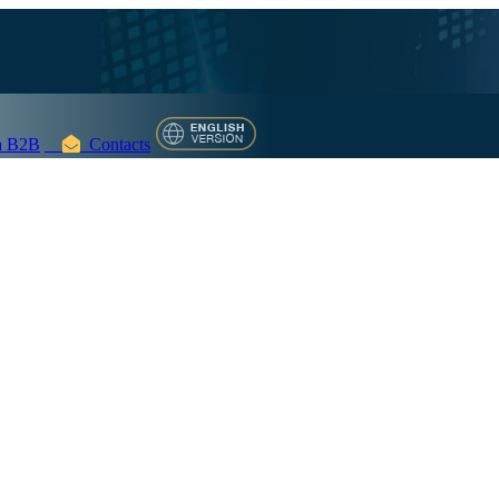
 B2B
Contacts