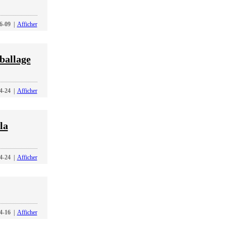
6-09
|
Afficher
ballage
4-24
|
Afficher
la
4-24
|
Afficher
4-16
|
Afficher