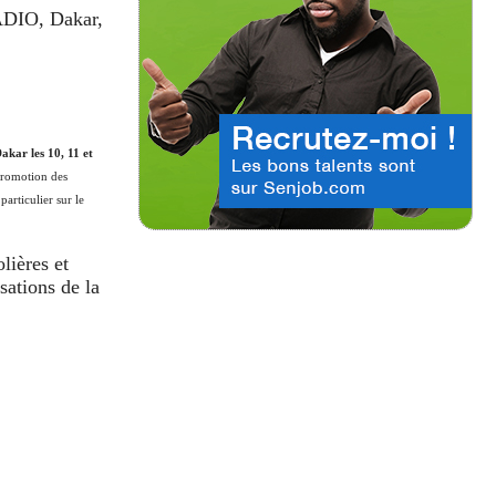
IO, Dakar,
akar les 10, 11 et
promotion des
articulier sur le
lières et
isations de la