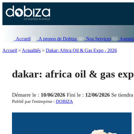
Accueil
A propos de Dobiza
Nos Services
Agenda
Accueil
>
Actualités
>
Dakar: Africa Oil & Gas Expo - 2026
dakar: africa oil & gas exp
Démarre le :
10/06/2026
Fini le :
12/06/2026
Se tiendra
Publié par l'entreprise :
DOBIZA