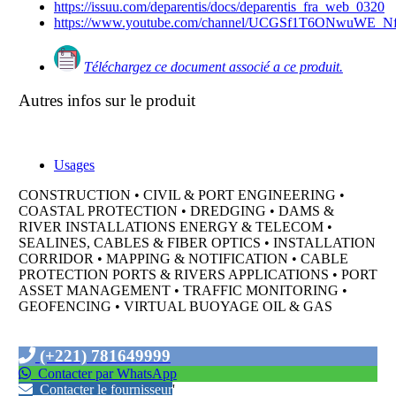
https://issuu.com/deparentis/docs/deparentis_fra_web_0320
https://www.youtube.com/channel/UCGSf1T6ONwuWE_
Téléchargez ce document associé a ce produit.
Autres infos sur le produit
Usages
CONSTRUCTION • CIVIL & PORT ENGINEERING •
COASTAL PROTECTION • DREDGING • DAMS &
RIVER INSTALLATIONS ENERGY & TELECOM •
SEALINES, CABLES & FIBER OPTICS • INSTALLATION
CORRIDOR • MAPPING & NOTIFICATION • CABLE
PROTECTION PORTS & RIVERS APPLICATIONS • PORT
ASSET MANAGEMENT • TRAFFIC MONITORING •
GEOFENCING • VIRTUAL BUOYAGE OIL & GAS
(+221) 781649999
Contacter par WhatsApp
Contacter le fournisseur
'