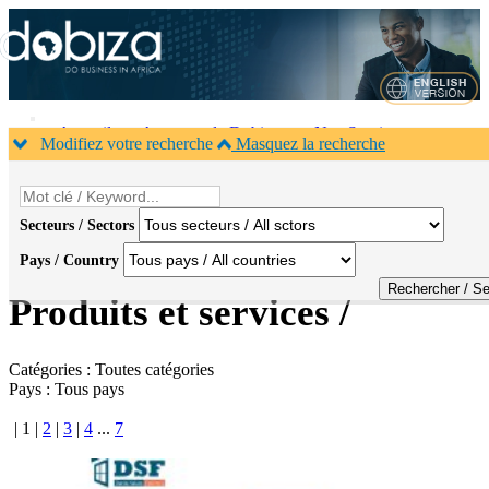
Accueil
A propos de Dobiza
Nos Services
Modifiez votre recherche
Masquez la recherche
Agenda B2B
Contacts
×
1
Secteurs / Sectors
Pays / Country
Accueil
>
Produits
Produits et services /
Catégories :
Toutes catégories
Pays :
Tous pays
|
1
|
2
|
3
|
4
...
7