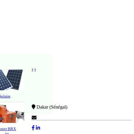
‹
›
olaire
Dakar (Sénégal)
Contactez-Nous
urner BRX