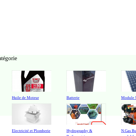
atégorie
Huile de Moteur
Batterie
Module S
Electricité et Plomberie
Hydrography &
N.Gas B