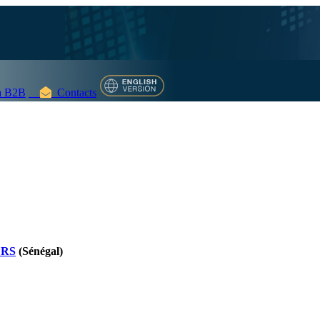
 B2B
Contacts
ERS
(Sénégal)