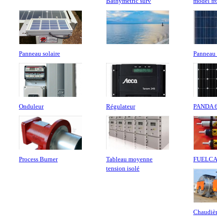
Bathymetric surv
model fr
Panneau solaire
Panneau
Onduleur
Régulateur
PANDA 60
Process Burner
Tableau moyenne
FUELCAT
tension isolé
Chaudièr