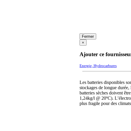
Fermer
×
Ajouter ce fournisseu
Energie, Hydrocarbures
Les batteries disponibles son
stockages de longue durée, l
batteries sèches doivent être
1,24kg/l @ 20ºC). L’électrol
plus fragile pour des climat