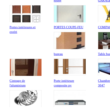
rouge
GARAGE 
Portes intérieures et
PORTES COUPE-FEU
COMPA
extéri
bureau
Table bu
Cintrage de
Porte intérieure
Chambre 
l'aluminium
composite pv
3047