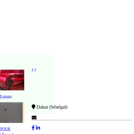
‹
›
8 rouge
Dakar (Sénégal)
Contactez-Nous
 POUR