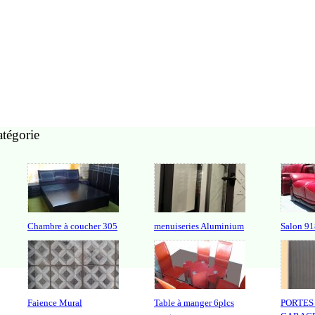
atégorie
Chambre à coucher 305
menuiseries Aluminium
Salon 91
Faience Mural
Table à manger 6plcs
PORTES