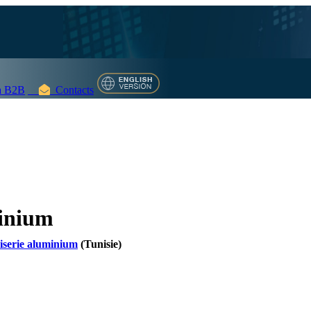
 B2B
Contacts
inium
serie aluminium
(Tunisie)