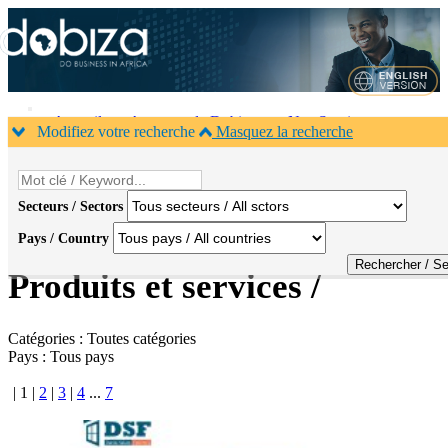
Accueil
A propos de Dobiza
Nos Services
Modifiez votre recherche
Masquez la recherche
Agenda B2B
Contacts
×
1
Secteurs / Sectors
Pays / Country
Accueil
>
Produits
Produits et services /
Catégories :
Toutes catégories
Pays :
Tous pays
|
1
|
2
|
3
|
4
...
7