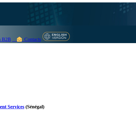
 B2B
Contacts
ent Services
(Sénégal)