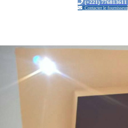
(+221) 776813611
Contacter le fournisseur