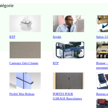
atégorie
BTP
Sojabi
Salon 13
Carreaux Grès Cérame
BTP
Bomag -
pneumat
Profilé Mur Rideau
PORTES POUR
Bureau a
GARAGE Basculantes