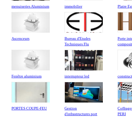
menuiseries Aluminium
immobilier
Platre E
Ascenceurs
Bureau d'Etudes
Porte int
Techniques Flu
composit
Fenêtre aluminium
interrupteur led
construc
PORTES COUPE-FEU
Gestion
Coffrage
d'infrastructures port
PERI