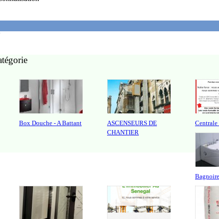
'
atégorie
Box Douche - A Battant
ASCENSEURS DE
Centrale 
CHANTIER
Bagnoire