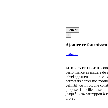
Fermer
×
Ajouter ce fournisseu
Batiment
EUROPA PREFABRI conçoit, f
performance en matière de ra
développement durable et rec
permet d’adapter nos module
définitif, qu’il soit une co
proposer la meilleure solut
jusqu’à 50% par rapport à la
projet.