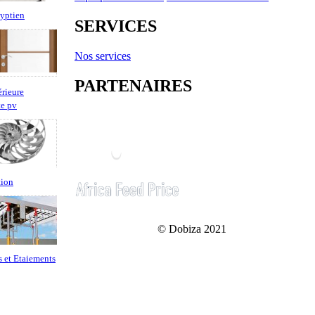
gyptien
SERVICES
Nos services
PARTENAIRES
érieure
e pv
tion
© Dobiza 2021
s et Etaiements