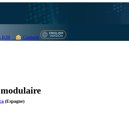
 B2B
Contacts
 modulaire
ca
(Espagne)