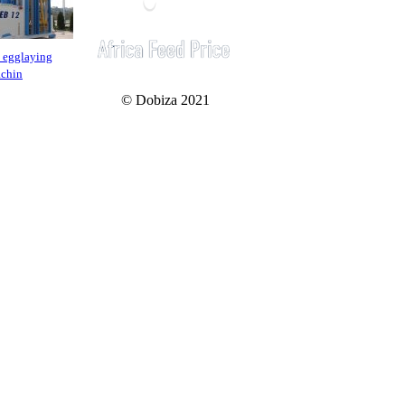
 egglaying
achin
© Dobiza 2021