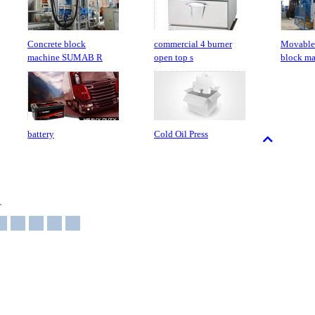
Concrete block
commercial 4 burner
Movable
machine SUMAB R
open top s
block m
battery
Cold Oil Press