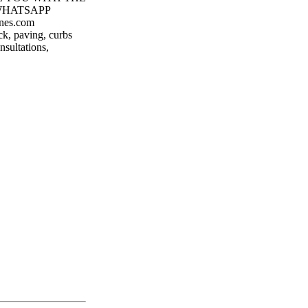
/WHATSAPP
nes.com
ck, paving, curbs
nsultations,