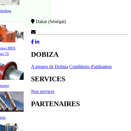
grinding
Dakar (Sénégal)
Contactez-Nous
urner BRX
DOBIZA
om 70
A propos de Dobiza
Conditions d'utilisation
SERVICES
Burner
Nos services
PARTENAIRES
bile