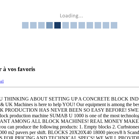
r à vos favoris
iel
OU THINKING ABOUT SETTING UP A CONCRETE BLOCK IN
UK Machines is here to help YOU! Our equipment is among the best
 BLOCK PRODUCTION HAS NEVER BEEN SO EASY BEFORE! SWEDI
! Block production machine SUMAB U 1000 is one of the most technolo
t! GIANT AMONG ALL BLOCK MACHINES! REAL MONEY MAKER! W
can produce the following products: 1. Empty blocks 2. Curbstones 
00 m2 pavers per shift. BLOCKS 20X20X40 18000 pieces/8 h Scandi
T US FOR PRICING AND TECHNICAL SPECS! WE WILL PROVI