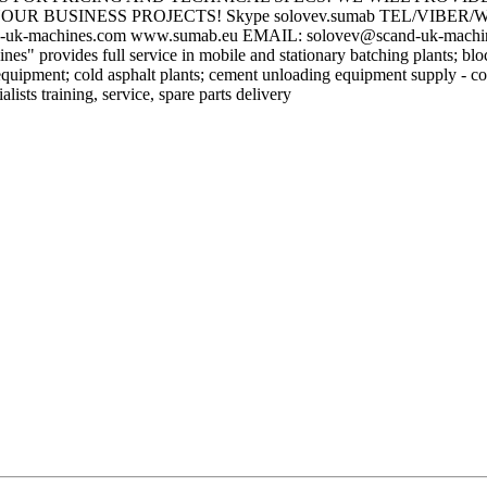
UR BUSINESS PROJECTS! Skype solovev.sumab TEL/VIBER
-uk-machines.com www.sumab.eu EMAIL: solovev@scand-uk-machi
" provides full service in mobile and stationary batching plants; blo
quipment; cold asphalt plants; cement unloading equipment supply - co
ialists training, service, spare parts delivery