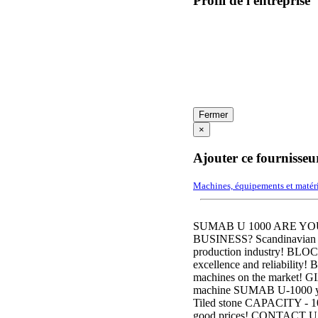
Profil de l'entreprise
Fermer
×
Ajouter ce fournisseu
Machines, équipements et matér
SUMAB U 1000 ARE Y
BUSINESS? Scandinavian & 
production industry!
excellence and reliability
machines on the marke
machine SUMAB U-1000 you 
Tiled stone CAPACITY - 10
good prices! CONTAC