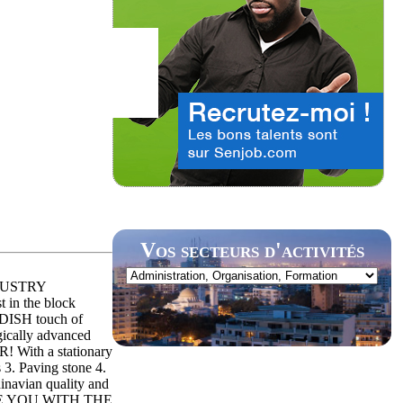
Vos secteurs d'activités
DUSTRY
 in the block
SH touch of
gically advanced
ith a stationary
3. Paving stone 4.
navian quality and
DE YOU WITH THE