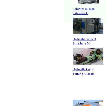
4 skewer chicken
rotisseries k
Hydraulic Vertical
Broaching M
Hydraulic Copy
Turning Attachm