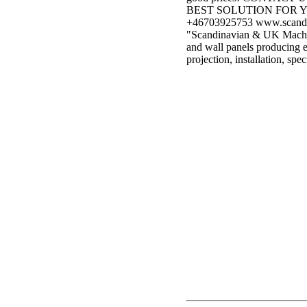
BEST SOLUTION FOR YO
+46703925753 www.scand
"Scandinavian & UK Machines
and wall panels producing e
projection, installation, spec