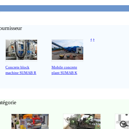
'
ournisseur
‹
›
Concrete block
Mobile concrete
machine SUMAB R
plant SUMAB K
atégorie