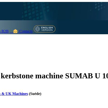
 B2B
Contacts
k kerbstone machine SUMAB U 1
n & UK Machines
(Suéde)