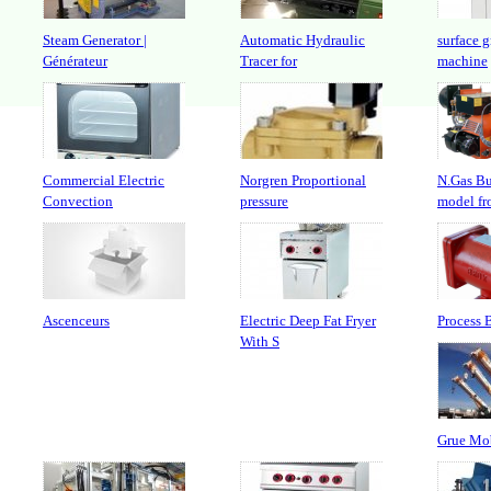
Steam Generator |
Automatic Hydraulic
surface 
Générateur
Tracer for
machine
Commercial Electric
Norgren Proportional
N.Gas B
Convection
pressure
model fr
Ascenceurs
Electric Deep Fat Fryer
Process 
With S
Grue Mo