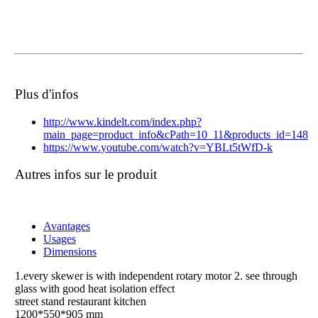
Plus d'infos
http://www.kindelt.com/index.php?
main_page=product_info&cPath=10_11&products_id=148
https://www.youtube.com/watch?v=YBLt5tWfD-k
Autres infos sur le produit
Avantages
Usages
Dimensions
1.every skewer is with independent rotary motor 2. see through
glass with good heat isolation effect
street stand restaurant kitchen
1200*550*905 mm