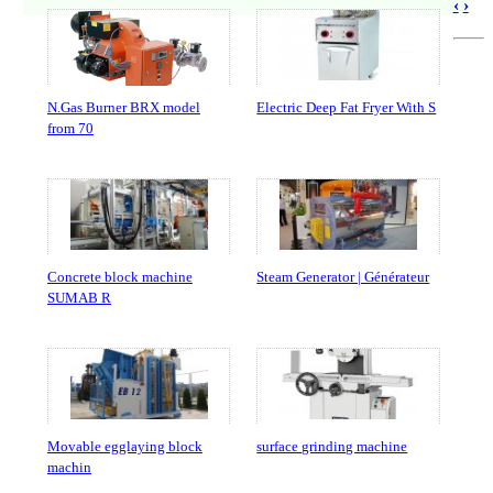
‹
›
N.Gas Burner BRX model
Electric Deep Fat Fryer With S
from 70
Concrete block machine
Steam Generator | Générateur
SUMAB R
Movable egglaying block
surface grinding machine
machin