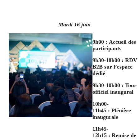
Mardi 16 juin
9h00 :
Accueil des
participants
9h30-18h00
: RDV
B2B sur l’espace
dédié
9h30-10h00
: Tour
officiel inaugural
10h00-
11h45
: Plénière
inaugurale
11h45-
12h15
: Remise de