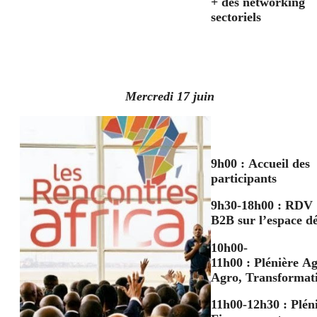
+ des networking
sectoriels
Mercredi 17 juin
9h00
: Accueil des
participants
9h30-18h00
: RDV
B2B sur l’espace d
10h00-
11h00
: Plénière Ag
Agro, Transformat
11h00-12h30
: Plén