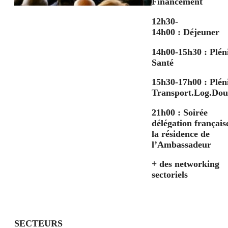
Financement
12h30-
14h00
:
Déjeuner
14h00-15h30 :
Plén
Santé
15h30-17h00 :
Plén
Transport.Log.Do
21h00 :
Soirée
délégation français
la résidence de
l’Ambassadeur
+ des networking
sectoriels
SECTEURS