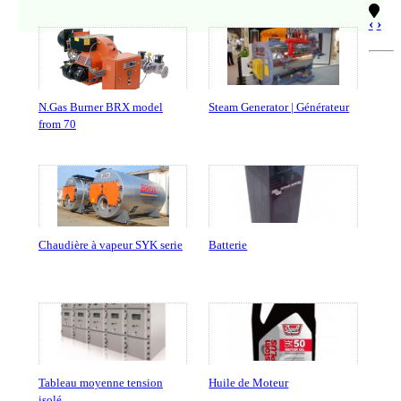
‹
›
N.Gas Burner BRX model
Steam Generator | Générateur
from 70
Chaudière à vapeur SYK serie
Batterie
Tableau moyenne tension
Huile de Moteur
isolé